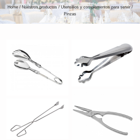
Home
/
Nuestros productos
/
Utensilios y complementos para servir
/
Pinzas